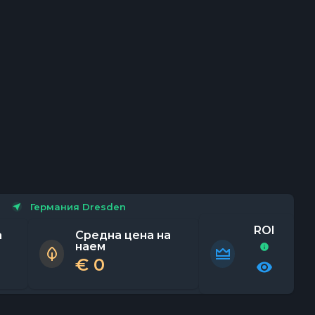
Германия
Dresden
ROI
а
Средна цена на
наем
€
0