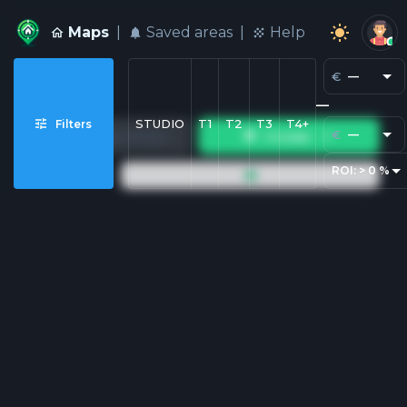
Maps
|
Saved areas
|
Help
€
—
—
STUDIO
T1
T2
T3
T4+
Filters
€
—
Начертай област
Слоеве
ROI:
>
0
%